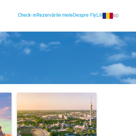
Check-in
Rezervările mele
Despre FlyLili
RO