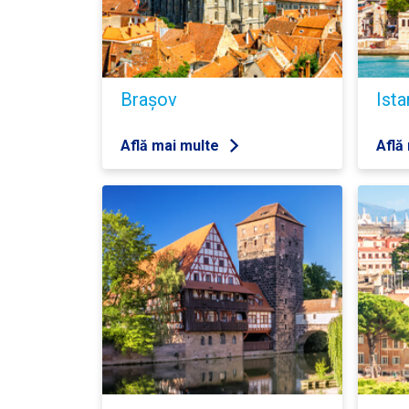
Brașov
Ista
Află mai multe
Află